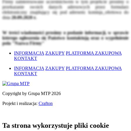
Firmy zainteresowane uczestnictwem w tym projekcie prosimy o
przekazanie swoich danych adresowych przez formularz
elektroniczny znajdujący się pod adresem:
komisja_ofertowa
do
dnia
20.09.2020 r.
W treści wiadomości prosimy o podanie informacji, w sprawie
którego ogłoszenia się Państwo kontaktują oraz o wypełnienie
pola "Nazwa Firmy"
INFORMACJA
ZAKUPY
PLATFORMA ZAKUPOWA
KONTAKT
INFORMACJA
ZAKUPY
PLATFORMA ZAKUPOWA
KONTAKT
Copyright by Grupa MTP 2026
Projekt i realizacja:
Crafton
Ta strona wykorzystuje pliki cookie