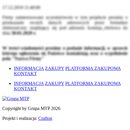
17.12.2019 11:40:00
Firmy zainteresowane uczestnictwem w tym projekcie prosimy o
przekazanie swoich danych adresowych przez formularz
elektroniczny znajdujący się pod adresem:
komisja_ofertowa
do
dnia
30.01.2020 r.
W treści wiadomości prosimy o podanie informacji, w sprawie
którego ogłoszenia się Państwo kontaktują oraz o wypełnienie
pola "Nazwa Firmy"
INFORMACJA
ZAKUPY
PLATFORMA ZAKUPOWA
KONTAKT
INFORMACJA
ZAKUPY
PLATFORMA ZAKUPOWA
KONTAKT
Copyright by Grupa MTP 2026
Projekt i realizacja:
Crafton