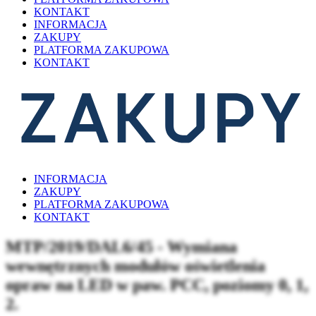
KONTAKT
INFORMACJA
ZAKUPY
PLATFORMA ZAKUPOWA
KONTAKT
INFORMACJA
ZAKUPY
PLATFORMA ZAKUPOWA
KONTAKT
MTP/2019/DAL6/45 - Wymiana
wewnętrznych modułów oświetlenia
opraw na LED w paw. PCC, poziomy 0, 1,
2.