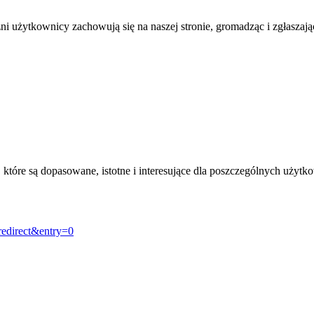
żni użytkownicy zachowują się na naszej stronie, gromadząc i zgłasza
, które są dopasowane, istotne i interesujące dla poszczególnych uży
redirect&entry=0