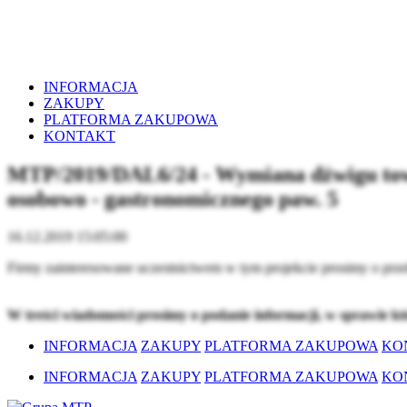
INFORMACJA
ZAKUPY
PLATFORMA ZAKUPOWA
KONTAKT
MTP/2019/DAL6/24 - Wymiana dźwigu towar
osobowo - gastronomicznego paw. 5
16.12.2019 15:05:00
Firmy zainteresowane uczestnictwem w tym projekcie prosimy o prze
W treści wiadomości prosimy o podanie informacji, w sprawie k
INFORMACJA
ZAKUPY
PLATFORMA ZAKUPOWA
KO
INFORMACJA
ZAKUPY
PLATFORMA ZAKUPOWA
KO