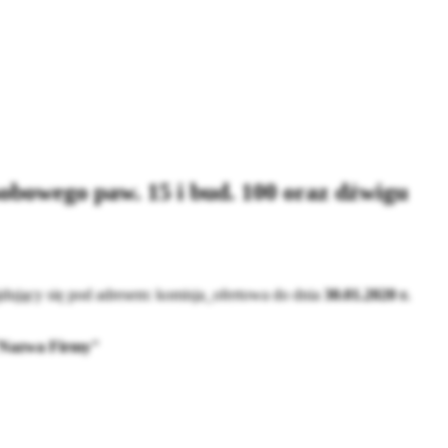
bowego paw. 15 i bud. 100 oraz dźwigu
dujący się pod adresem:
komisja_ofertowa
do dnia
30.01.2020 r.
a "Nazwa Firmy"