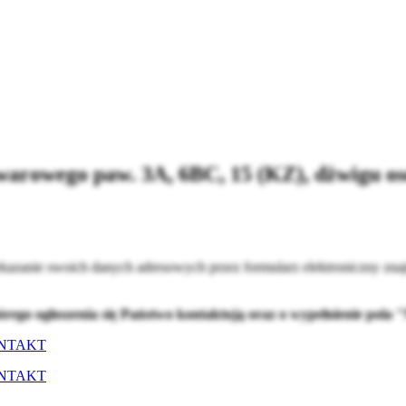
owego paw. 3A, 6BC, 15 (KZ), dżwigu oso
kazanie swoich danych adresowych przez formularz elektroniczny znaj
tórego ogłoszenia się Państwo kontaktują oraz o wypełnienie pol
NTAKT
NTAKT