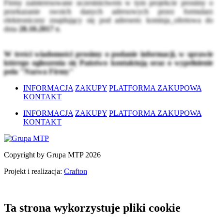
Firmy zainteresowane uczestnictwem w tym projekcie prosimy o
przekazanie swoich danych adresowych przez formularz
elektroniczny znajdujący się pod adresem:
komisja_ofertowa
do
dnia
28.10.2017 r.
W treści wiadomości prosimy o podanie informacji, w sprawie
którego ogłoszenia się Państwo kontaktują oraz o wypełnienie
pola "Nazwa Firmy"
INFORMACJA
ZAKUPY
PLATFORMA ZAKUPOWA
KONTAKT
INFORMACJA
ZAKUPY
PLATFORMA ZAKUPOWA
KONTAKT
Copyright by Grupa MTP 2026
Projekt i realizacja:
Crafton
Ta strona wykorzystuje pliki cookie