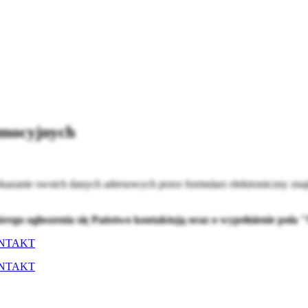
omocyjnych
kazanie swoich danych adresowych przez formularz elektroniczny znaj
tórego ogłoszenia się Państwo kontaktują oraz o wypełnienie pol
NTAKT
NTAKT