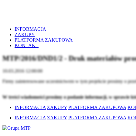
INFORMACJA
ZAKUPY
PLATFORMA ZAKUPOWA
KONTAKT
MTP/2016/DND1/2 - Druk materiałów pr
10.03.2016 12:00:00
Firmy zainteresowane uczestnictwem w tym projekcie prosimy o prze
W treści wiadomości prosimy o podanie informacji, w sprawie k
INFORMACJA
ZAKUPY
PLATFORMA ZAKUPOWA
KO
INFORMACJA
ZAKUPY
PLATFORMA ZAKUPOWA
KO