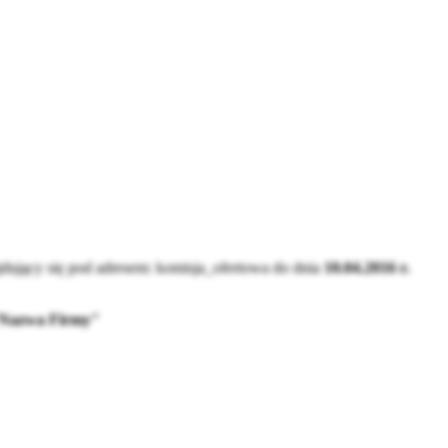
dujący się pod adresem:
komisja_ofertowa
do dnia
10.04.2016 r.
a "Nazwa Firmy"