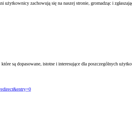
żni użytkownicy zachowują się na naszej stronie, gromadząc i zgłasza
, które są dopasowane, istotne i interesujące dla poszczególnych uży
redirect&entry=0