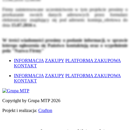
Firmy zainteresowane uczestnictwem w tym projekcie prosimy o
przekazanie swoich danych adresowych przez formularz
elektroniczny znajdujący się pod adresem:
komisja_ofertowa
do
dnia
15.07.2016 r.
W treści wiadomości prosimy o podanie informacji, w sprawie
którego ogłoszenia się Państwo kontaktują oraz o wypełnienie
pola "Nazwa Firmy"
INFORMACJA
ZAKUPY
PLATFORMA ZAKUPOWA
KONTAKT
INFORMACJA
ZAKUPY
PLATFORMA ZAKUPOWA
KONTAKT
Copyright by Grupa MTP 2026
Projekt i realizacja:
Crafton