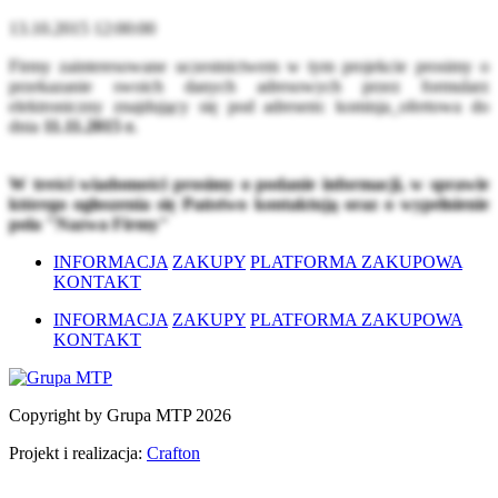
13.10.2015 12:00:00
Firmy zainteresowane uczestnictwem w tym projekcie prosimy o
przekazanie swoich danych adresowych przez formularz
elektroniczny znajdujący się pod adresem:
komisja_ofertowa
do
dnia
11.11.2015 r.
W treści wiadomości prosimy o podanie informacji, w sprawie
którego ogłoszenia się Państwo kontaktują oraz o wypełnienie
pola "Nazwa Firmy"
INFORMACJA
ZAKUPY
PLATFORMA ZAKUPOWA
KONTAKT
INFORMACJA
ZAKUPY
PLATFORMA ZAKUPOWA
KONTAKT
Copyright by Grupa MTP 2026
Projekt i realizacja:
Crafton