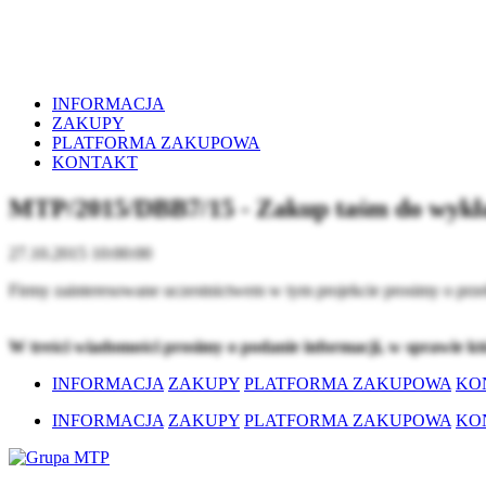
INFORMACJA
ZAKUPY
PLATFORMA ZAKUPOWA
KONTAKT
MTP/2015/DBB7/15 - Zakup taśm do wykł
27.10.2015 10:00:00
Firmy zainteresowane uczestnictwem w tym projekcie prosimy o prze
W treści wiadomości prosimy o podanie informacji, w sprawie k
INFORMACJA
ZAKUPY
PLATFORMA ZAKUPOWA
KO
INFORMACJA
ZAKUPY
PLATFORMA ZAKUPOWA
KO