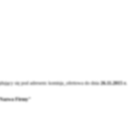
dujący się pod adresem:
komisja_ofertowa
do dnia
26.11.2015 r.
a "Nazwa Firmy"