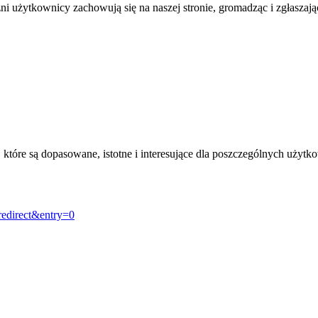
żni użytkownicy zachowują się na naszej stronie, gromadząc i zgłasza
, które są dopasowane, istotne i interesujące dla poszczególnych uży
redirect&entry=0