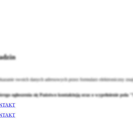
adzin
kazanie swoich danych adresowych przez formularz elektroniczny znaj
tórego ogłoszenia się Państwo kontaktują oraz o wypełnienie pol
NTAKT
NTAKT