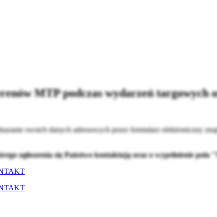
erenów MTP podczas wydarzeń targowych or
kazanie swoich danych adresowych przez formularz elektroniczny znaj
tórego ogłoszenia się Państwo kontaktują oraz o wypełnienie pol
NTAKT
NTAKT