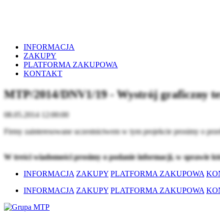
INFORMACJA
ZAKUPY
PLATFORMA ZAKUPOWA
KONTAKT
MTP/2014/DNV1/19 - Wystrój graficzny t
08.05.2014 12:00:00
Firmy zainteresowane uczestnictwem w tym projekcie prosimy o prze
W treści wiadomości prosimy o podanie informacji, w sprawie k
INFORMACJA
ZAKUPY
PLATFORMA ZAKUPOWA
KO
INFORMACJA
ZAKUPY
PLATFORMA ZAKUPOWA
KO