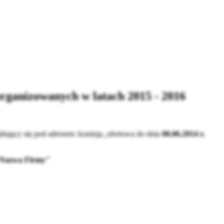
ganizowanych w latach 2015 - 2016
dujący się pod adresem:
komisja_ofertowa
do dnia
08.06.2014 r.
a "Nazwa Firmy"