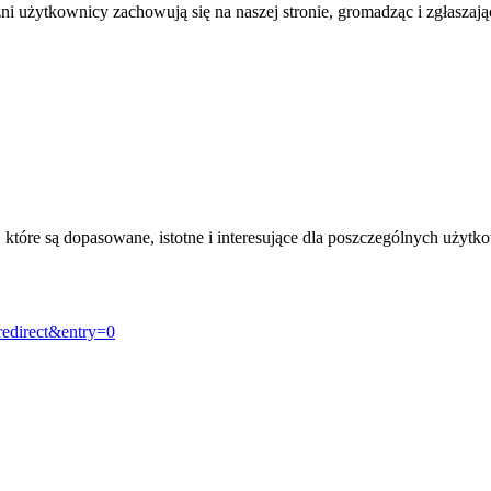
żni użytkownicy zachowują się na naszej stronie, gromadząc i zgłasza
, które są dopasowane, istotne i interesujące dla poszczególnych uży
redirect&entry=0