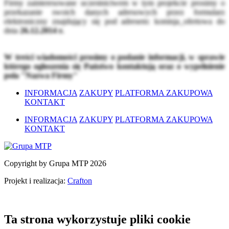
Firmy zainteresowane uczestnictwem w tym projekcie prosimy o
przekazanie swoich danych adresowych przez formularz
elektroniczny znajdujący się pod adresem:
komisja_ofertowa
do
dnia
26.12.2014 r.
W treści wiadomości prosimy o podanie informacji, w sprawie
którego ogłoszenia się Państwo kontaktują oraz o wypełnienie
pola "Nazwa Firmy"
INFORMACJA
ZAKUPY
PLATFORMA ZAKUPOWA
KONTAKT
INFORMACJA
ZAKUPY
PLATFORMA ZAKUPOWA
KONTAKT
Copyright by Grupa MTP 2026
Projekt i realizacja:
Crafton
Ta strona wykorzystuje pliki cookie