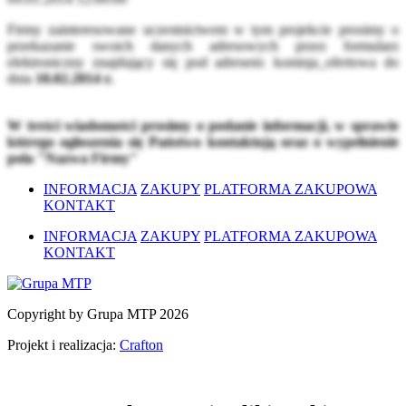
Firmy zainteresowane uczestnictwem w tym projekcie prosimy o
przekazanie swoich danych adresowych przez formularz
elektroniczny znajdujący się pod adresem:
komisja_ofertowa
do
dnia
10.02.2014 r.
W treści wiadomości prosimy o podanie informacji, w sprawie
którego ogłoszenia się Państwo kontaktują oraz o wypełnienie
pola "Nazwa Firmy"
INFORMACJA
ZAKUPY
PLATFORMA ZAKUPOWA
KONTAKT
INFORMACJA
ZAKUPY
PLATFORMA ZAKUPOWA
KONTAKT
Copyright by Grupa MTP 2026
Projekt i realizacja:
Crafton