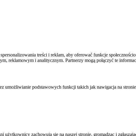
spersonalizowania treści i reklam, aby oferować funkcje społecznościo
owym, reklamowym i analitycznym. Partnerzy mogą połączyć te informa
zez umożliwianie podstawowych funkcji takich jak nawigacja na stronie
żni użytkownicy zachowują się na naszej stronie, gromadząc i zgłasza