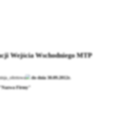
acji Wejścia Wschodniego MTP
isja_ofertowa
do dnia 30.09.2012r.
la "Nazwa Firmy"