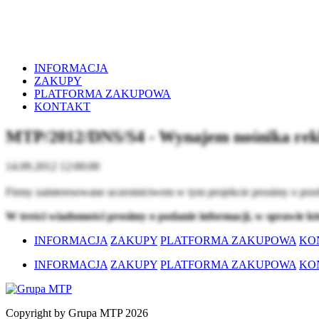
INFORMACJA
ZAKUPY
PLATFORMA ZAKUPOWA
KONTAKT
MTP/2012/DNS/S4 - Wynajem nośnika rek
14.09.2012 12:00:00
Firmy zainteresowane uczestnictwem w tym projekcie prosimy o prze
W treści wiadomości prosimy o podanie informacji, w sprawie k
INFORMACJA
ZAKUPY
PLATFORMA ZAKUPOWA
KO
INFORMACJA
ZAKUPY
PLATFORMA ZAKUPOWA
KO
Copyright by Grupa MTP 2026