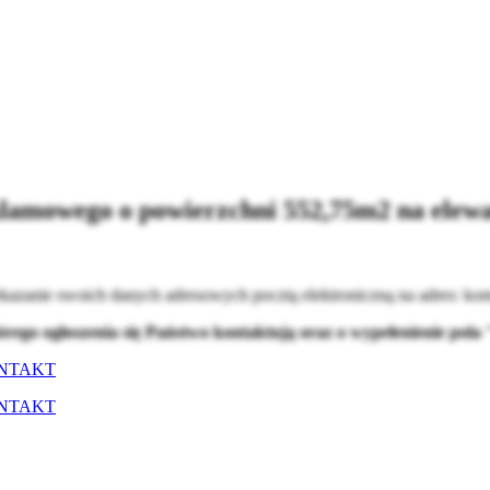
lamowego o powierzchni 552,75m2 na elew
kazanie swoich danych adresowych pocztą elektroniczną na adres:
kom
tórego ogłoszenia się Państwo kontaktują oraz o wypełenienie po
NTAKT
NTAKT