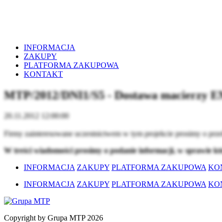
INFORMACJA
ZAKUPY
PLATFORMA ZAKUPOWA
KONTAKT
MTP/2012/DNI1/S5 - Dostawa macierzy
20.11.2012 12:00:00
Firmy zainteresowane uczestnictwem w tym projekcie prosimy o prze
W treści wiadomości prosimy o podanie informacji, w sprawie k
INFORMACJA
ZAKUPY
PLATFORMA ZAKUPOWA
KO
INFORMACJA
ZAKUPY
PLATFORMA ZAKUPOWA
KO
Copyright by Grupa MTP 2026