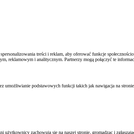
spersonalizowania treści i reklam, aby oferować funkcje społecznościo
owym, reklamowym i analitycznym. Partnerzy mogą połączyć te informa
zez umożliwianie podstawowych funkcji takich jak nawigacja na stronie
żni użytkownicy zachowują się na naszej stronie, gromadząc i zgłasza