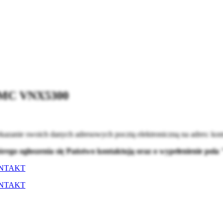
 EMC VNX5300
kazanie swoich danych adresowych pocztą elektroniczną na adres:
kom
tórego ogłoszenia się Państwo kontaktują oraz o wypełenienie po
NTAKT
NTAKT