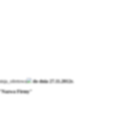
isja_ofertowa
do dnia 27.11.2012r.
la "Nazwa Firmy"