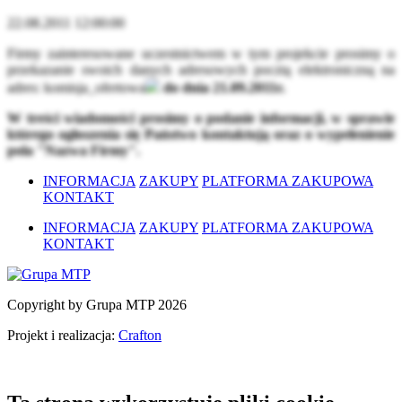
22.08.2011 12:00:00
Firmy zainteresowane uczestnictwem w tym projekcie prosimy o
przekazanie swoich danych adresowych pocztą elektroniczną na
adres:
komisja_ofertowa
do dnia 21.09.2011r.
W treści wiadomości prosimy o podanie informacji, w sprawie
którego ogłoszenia się Państwo kontaktują oraz o wypełenienie
pola "Nazwa Firmy".
INFORMACJA
ZAKUPY
PLATFORMA ZAKUPOWA
KONTAKT
INFORMACJA
ZAKUPY
PLATFORMA ZAKUPOWA
KONTAKT
Copyright by Grupa MTP 2026
Projekt i realizacja:
Crafton