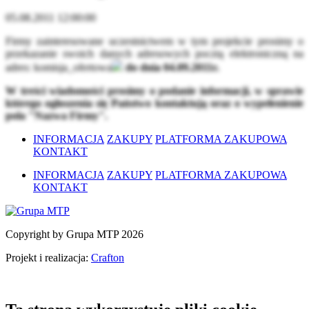
05.08.2011 12:00:00
Firmy zainteresowane uczestnictwem w tym projekcie prosimy o
przekazanie swoich danych adresowych pocztą elektroniczną na
adres:
komisja_ofertowa
do dnia 04.09.2011r.
W treści wiadomości prosimy o podanie informacji, w sprawie
którego ogłoszenia się Państwo kontaktują oraz o wypełenienie
pola "Nazwa Firmy".
INFORMACJA
ZAKUPY
PLATFORMA ZAKUPOWA
KONTAKT
INFORMACJA
ZAKUPY
PLATFORMA ZAKUPOWA
KONTAKT
Copyright by Grupa MTP 2026
Projekt i realizacja:
Crafton