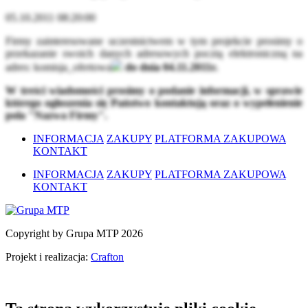
05.10.2011 08:20:00
Firmy zainteresowane uczestnictwem w tym projekcie prosimy o
przekazanie swoich danych adresowych pocztą elektroniczną na
adres:
komisja_ofertowa
do dnia 04.11.2011r.
W treści wiadomości prosimy o podanie informacji, w sprawie
którego ogłoszenia się Państwo kontaktują oraz o wypełenienie
pola "Nazwa Firmy".
INFORMACJA
ZAKUPY
PLATFORMA ZAKUPOWA
KONTAKT
INFORMACJA
ZAKUPY
PLATFORMA ZAKUPOWA
KONTAKT
Copyright by Grupa MTP 2026
Projekt i realizacja:
Crafton