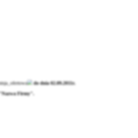
isja_ofertowa
do dnia 02.09.2011r.
a "Nazwa Firmy".