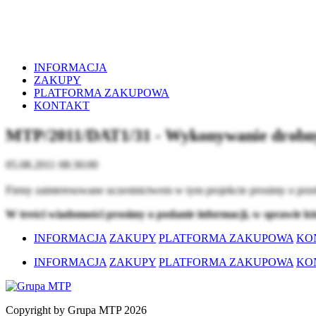
INFORMACJA
ZAKUPY
PLATFORMA ZAKUPOWA
KONTAKT
MTP/2011/DAT1/31 - Wykonywanie drobny
05.08.2011 08:30:00
Firmy zainteresowane uczestnictwem w tym projekcie prosimy o prze
W treści wiadomości prosimy o podanie informacji, w sprawie kt
INFORMACJA
ZAKUPY
PLATFORMA ZAKUPOWA
KO
INFORMACJA
ZAKUPY
PLATFORMA ZAKUPOWA
KO
Copyright by Grupa MTP 2026