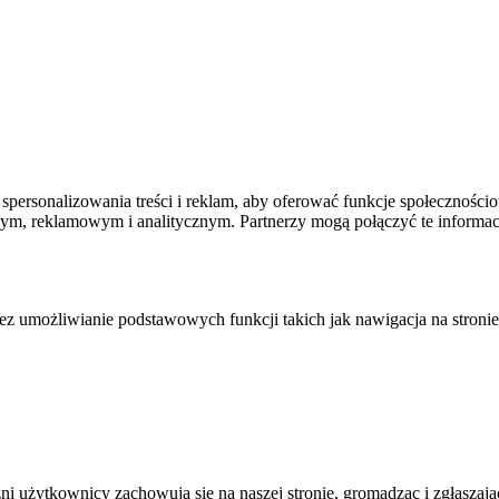
spersonalizowania treści i reklam, aby oferować funkcje społecznościo
owym, reklamowym i analitycznym. Partnerzy mogą połączyć te informa
zez umożliwianie podstawowych funkcji takich jak nawigacja na stronie
żni użytkownicy zachowują się na naszej stronie, gromadząc i zgłasza