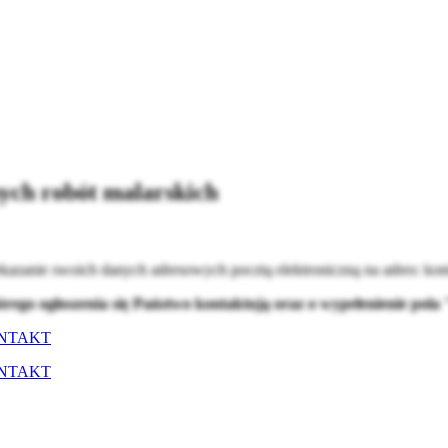
ch robót malarskich
kazanie swoich danych adresowych pocztą elektroniczną na adres:
kom
órego ogłoszenia się Państwo kontaktują oraz o wypełenienie pol
NTAKT
NTAKT