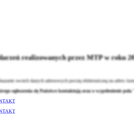
darzeń realizowanych przez MTP w roku 2
kazanie swoich danych adresowych pocztą elektroniczną na adres:
kom
órego ogłoszenia się Państwo kontaktują oraz o wypełenienie pol
NTAKT
NTAKT