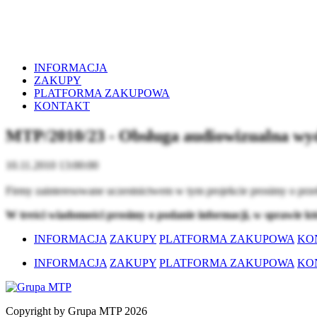
INFORMACJA
ZAKUPY
PLATFORMA ZAKUPOWA
KONTAKT
MTP/2010/23 - Obsługa audiowizualna wy
10.11.2010 13:00:00
Firmy zainteresowane uczestnictwem w tym projekcie prosimy o prze
W treści wiadomości prosimy o podanie informacji, w sprawie kt
INFORMACJA
ZAKUPY
PLATFORMA ZAKUPOWA
KO
INFORMACJA
ZAKUPY
PLATFORMA ZAKUPOWA
KO
Copyright by Grupa MTP 2026