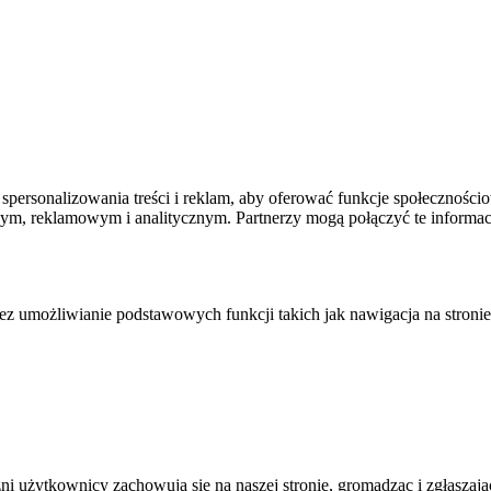
spersonalizowania treści i reklam, aby oferować funkcje społecznościo
owym, reklamowym i analitycznym. Partnerzy mogą połączyć te informa
zez umożliwianie podstawowych funkcji takich jak nawigacja na stronie
żni użytkownicy zachowują się na naszej stronie, gromadząc i zgłasza