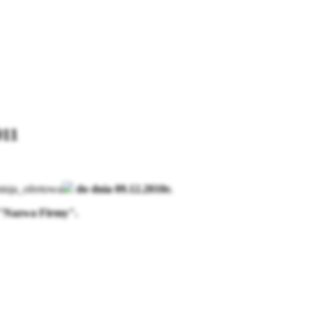
011
isja_ofertowa
do dnia 09.12.2010r.
a "Nazwa Firmy".