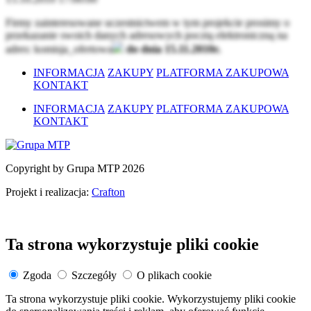
Firmy zainteresowane uczestnictwem w tym projekcie prosimy o
przekazanie swoich danych adresowych pocztą elektroniczną na
adres:
komisja_ofertowa
do dnia 15.11.2010r.
INFORMACJA
ZAKUPY
PLATFORMA ZAKUPOWA
KONTAKT
INFORMACJA
ZAKUPY
PLATFORMA ZAKUPOWA
KONTAKT
Copyright by Grupa MTP 2026
Projekt i realizacja:
Crafton
Ta strona wykorzystuje pliki cookie
Zgoda
Szczegóły
O plikach cookie
Ta strona wykorzystuje pliki cookie. Wykorzystujemy pliki cookie