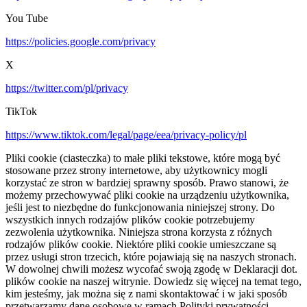
You Tube
https://policies.google.com/privacy
X
https://twitter.com/pl/privacy
TikTok
https://www.tiktok.com/legal/page/eea/privacy-policy/pl
Pliki cookie (ciasteczka) to małe pliki tekstowe, które mogą być
stosowane przez strony internetowe, aby użytkownicy mogli
korzystać ze stron w bardziej sprawny sposób. Prawo stanowi, że
możemy przechowywać pliki cookie na urządzeniu użytkownika,
jeśli jest to niezbędne do funkcjonowania niniejszej strony. Do
wszystkich innych rodzajów plików cookie potrzebujemy
zezwolenia użytkownika. Niniejsza strona korzysta z różnych
rodzajów plików cookie. Niektóre pliki cookie umieszczane są
przez usługi stron trzecich, które pojawiają się na naszych stronach.
W dowolnej chwili możesz wycofać swoją zgodę w Deklaracji dot.
plików cookie na naszej witrynie. Dowiedz się więcej na temat tego,
kim jesteśmy, jak można się z nami skontaktować i w jaki sposób
przetwarzamy dane osobowe w ramach Polityki prywatności.