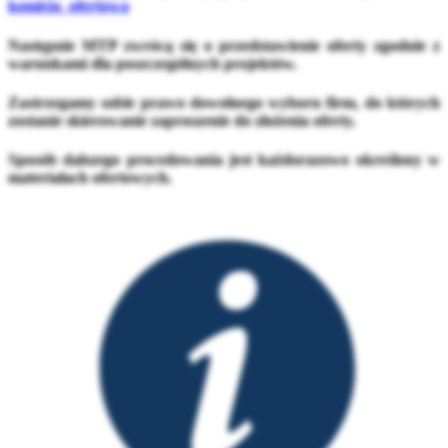
komisja_ofertowa
Następnie MTP zwrócą się o przedstawienie oferty zgodnie z
warunkami dla poszczególnych projektów
.
Zastrzegamy sobie prawo dowolnego wyboru firm, do których
zostanie skierowanie zaproszenie do złożenia oferty.
Sposób dalszego procedowania jest każdorazowo określony w
materiałach ofertowych.