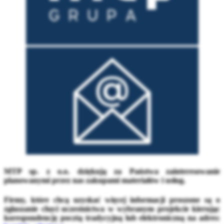
MTP sp. z o.o. dziękują za Państwa zainteresowanie
planowanymi przez nas zakupami materiałów i usług.
Firmy, które chcą uzyskać więcej informacji proszone są o
zgłaszanie chęci uczestnictwa w wybranym projekcie kierując
korespondencję pocztą tradycyjną lub elektroniczną na adres: